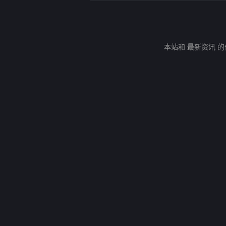
本站和 最新资讯 