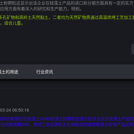
e硅藻土粉颗粒这显示出该企业在硅藻土产品的进口和分销方面具有一定的实
应用方面有着深入的研究和生产能力，特别。
多孔矿物和高岭土天然黏土，二者均为天然矿物质通过高温烘烤工艺加工
，适合儿童。
藻土的用途
行业资讯
3-24 06:50:16
业供应美国白色硅藻土Celite硅藻土粉颗粒这显示出该企业在硅藻土产
技热度指数288，提供工业过滤机水处理助滤剂煅烧硅藻土粉等产品这