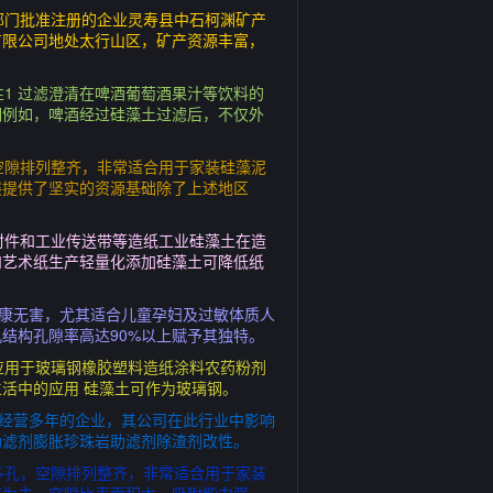
部门批准注册的企业灵寿县中石柯渊矿产
有限公司地处太行山区，矿产资源丰富，
1 过滤澄清在啤酒葡萄酒果汁等饮料的
明例如，啤酒经过硅藻土过滤后，不仅外
空隙排列整齐，非常适合用于家装硅藻泥
展提供了坚实的资源基础除了上述地区
封件和工业传送带等造纸工业硅藻土在造
和艺术纸生产轻量化添加硅藻土可降低纸
健康无害，尤其适合儿童孕妇及过敏体质人
结构孔隙率高达90%以上赋予其独特。
应用于玻璃钢橡胶塑料造纸涂料农药粉剂
活中的应用 硅藻土可作为玻璃钢。
家经营多年的企业，其公司在此行业中影响
助滤剂膨胀珍珠岩助滤剂除渣剂改性。
多孔，空隙排列整齐，非常适合用于家装