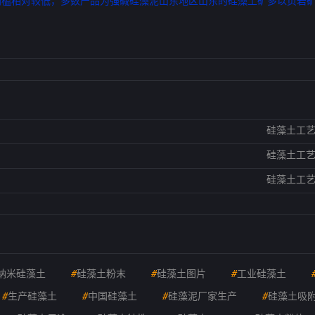
门槛相对较低，多数产品为强碱硅藻泥山东地区山东的硅藻土矿多以页岩
硅藻土工
硅藻土工
硅藻土工
纳米硅藻土
#
硅藻土粉末
#
硅藻土图片
#
工业硅藻土
#
生产硅藻土
#
中国硅藻土
#
硅藻泥厂家生产
#
硅藻土吸