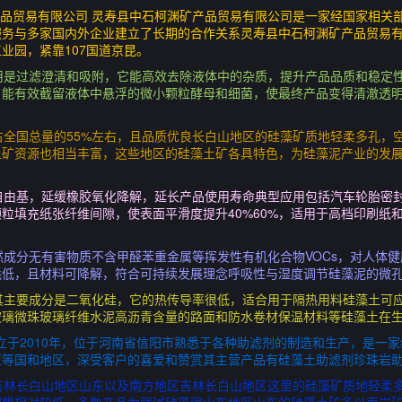
产品贸易有限公司 灵寿县中石柯渊矿产品贸易有限公司是一家经国家相关
服务与多家国内外企业建立了长期的合作关系灵寿县中石柯渊矿产品贸易
业园，紧靠107国道京昆。
用是过滤澄清和吸附，它能高效去除液体中的杂质，提升产品品质和稳定性
，能有效截留液体中悬浮的微小颗粒酵母和细菌，使最终产品变得清澈透
占全国总量的55%左右，且品质优良长白山地区的硅藻矿质地轻柔多孔，
土矿资源也相当丰富，这些地区的硅藻土矿各具特色，为硅藻泥产业的发
自由基，延缓橡胶氧化降解，延长产品使用寿命典型应用包括汽车轮胎密
粒填充纸张纤维间隙，使表面平滑度提升40%60%，适用于高档印刷纸
然成分无有害物质不含甲醛苯重金属等挥发性有机化合物VOCs，对人体
低，且材料可降解，符合可持续发展理念呼吸性与湿度调节硅藻泥的微孔
其主要成分是二氧化硅，它的热传导率很低，适合用于隔热用料硅藻土可
璃微珠玻璃纤维水泥高沥青含量的路面和防水卷材保温材料等硅藻土在生
成立于2010年，位于河南省信阳市熟悉于各种助滤剂的制造和生产，是一
亚等国和地区，深受客户的喜爱和赞赏其主营产品有硅藻土助滤剂珍珠岩
吉林长白山地区山东以及南方地区吉林长白山地区这里的硅藻矿质地轻柔