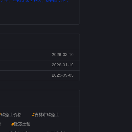
矿为主，空隙比表面积大，吸附能力强，
艺
2026-02-10
艺
2026-01-10
艺
2025-09-03
#
硅藻土价格
#
吉林市硅藻土
附
#
硅藻土和