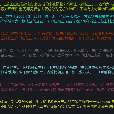
分是硅藻土由硅藻遗骸沉积形成的多孔矿物和高岭土天然黏土，二者均为天
污染环保性能 无毒无辐射主要成分为无机矿物质，不含有害化学物质如
公司成立于2003年3月26日，位于浙江省绍兴市嵊州市甘霖镇白泥墩村
热等领域作为早期成立的企业，华力硅藻土制品有限公司在浙江硅藻土制
江某新型材料有限公司，它在硅藻土砖生产领域较为知名1 该企业拥有先
土砖其生产的硅藻土砖具有良好的保温隔热性能，能有效减少能源消耗，
资少，易于实现工业化生产，但占地面积较大，用水量大，生产周期较长，
铝等杂质，沉降分级第二次得到硅的含量为9127% 的硅藻土精矿，经
可用作其他生活用品的辅助材料一卫生纸的核心需求卫生纸注重柔软性吸水
，但其质地粗糙且颗粒感明显，直接接触皮肤可能引发不适，与卫生纸的
藻泥兰舍硅藻泥等，它们在原材料选择生产工艺产品质量以及售后服务等方
告以及用户评价等因素，以确保选购到高品质的硅藻泥产品综上所述，硅
通硅藻土制品有限公司是集采矿技术研发产品加工销售服务于一体化经营
不断创新和产品的多样化二生产设备与技术实力 公司拥有国内比较先进