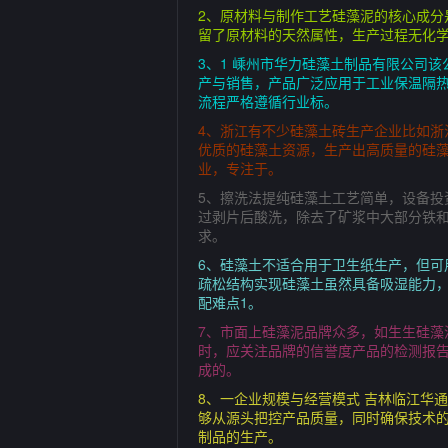
2、原材料与制作工艺硅藻泥的核心成
留了原材料的天然属性，生产过程无化学
3、1 嵊州市华力硅藻土制品有限公司该
产与销售，产品广泛应用于工业保温隔
流程严格遵循行业标。
4、浙江有不少硅藻土砖生产企业比如浙
优质的硅藻土资源，生产出高质量的硅藻
业，专注于。
5、擦洗法提纯硅藻土工艺简单，设备投
过剥片后酸洗，除去了矿浆中大部分铁和
求。
6、硅藻土不适合用于卫生纸生产，但
疏松结构实现硅藻土虽然具备吸湿能力
配难点1。
7、市面上硅藻泥品牌众多，如生生硅
时，应关注品牌的信誉度产品的检测报
成的。
8、一企业规模与经营模式 吉林临江华
够从源头把控产品质量，同时确保技术的
制品的生产。