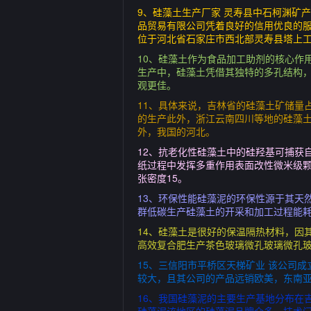
9、硅藻土生产厂家 灵寿县中石柯渊矿
品贸易有限公司凭着良好的信用优良的
位于河北省石家庄市西北部灵寿县塔上工
10、硅藻土作为食品加工助剂的核心作
生产中，硅藻土凭借其独特的多孔结构
观更佳。
11、具体来说，吉林省的硅藻土矿储量
的生产此外，浙江云南四川等地的硅藻
外，我国的河北。
12、抗老化性硅藻土中的硅羟基可捕获
纸过程中发挥多重作用表面改性微米级颗
张密度15。
13、环保性能硅藻泥的环保性源于其天
群低碳生产硅藻土的开采和加工过程能耗
14、硅藻土是很好的保温隔热材料，因
高效复合肥生产茶色玻璃微孔玻璃微孔玻
15、三信阳市平桥区天梯矿业 该公司
较大，且其公司的产品远销欧美，东南
16、我国硅藻泥的主要生产基地分布在