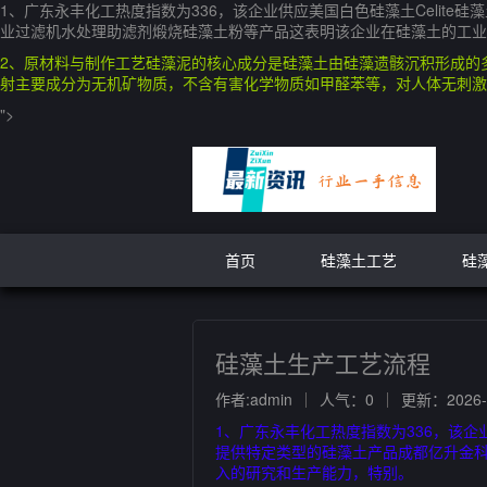
1、广东永丰化工热度指数为336，该企业供应美国白色硅藻土Celit
业过滤机水处理助滤剂煅烧硅藻土粉等产品这表明该企业在硅藻土的工业
2、原材料与制作工艺硅藻泥的核心成分是硅藻土由硅藻遗骸沉积形成的
射主要成分为无机矿物质，不含有害化学物质如甲醛苯等，对人体无刺激
">
首页
硅藻土工艺
硅
硅藻土生产工艺流程
作者:admin
人气：0
更新：2026-0
1、广东永丰化工热度指数为336，该企
提供特定类型的硅藻土产品成都亿升金科
入的研究和生产能力，特别。