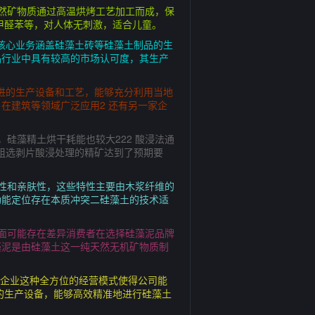
然矿物质通过高温烘烤工艺加工而成，保
甲醛苯等，对人体无刺激，适合儿童。
其核心业务涵盖硅藻土砖等硅藻土制品的生
品行业中具有较高的市场认可度，其生产
进的生产设备和工艺，能够充分利用当地
在建筑等领域广泛应用2 还有另一家企
硅藻精土烘干耗能也较大222 酸浸法通
过粗选剥片酸浸处理的精矿达到了预期要
性和亲肤性，这些特性主要由木浆纤维的
功能定位存在本质冲突二硅藻土的技术适
面可能存在差异消费者在选择硅藻泥品牌
藻泥是由硅藻土这一纯天然无机矿物质制
的企业这种全方位的经营模式使得公司能
的生产设备，能够高效精准地进行硅藻土