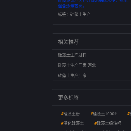
硅藻泥该地区的硅藻泥品牌众多，技术
但含沙量较高。
标签：
硅藻土生产
相关推荐
硅藻土生产过程
硅藻土生产厂家 河北
硅藻土生产厂家
更多标签
#
硅藻土粉
#
硅藻土1000#
#
#
活化硅藻土
#
硅藻土吸油吗