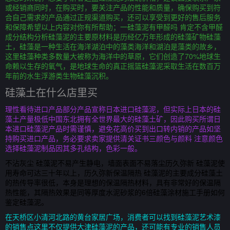
或经销商同时，在购买时，要关注产品的性能和质量，确保购买到符
合自己需求的产品通过正规渠道购买，还可以享受到更好的售后服务
和保障希望以上内容对你有所帮助；一硅藻泥有甲醛吗 肯定不含甲醛
成分结构分析硅藻泥的主要原材料是历经亿万年形成的硅藻矿物硅藻
土，硅藻是一种生活在海洋湖泊中的藻类海洋和湖泊是藻类的故乡，
这里硅藻种类多数量大被称为海洋中的草原，它们创造了70%地球生
命赖以生存的氧气，是地球生命的真正摇篮硅藻泥采取生活在数百万
年前的水生浮游类生物硅藻沉积。
硅藻土在什么店里买
理性看待进口产品部分产品宣称日本进口硅藻泥，但实际上日本的硅
藻土产量极低中国东北拥有全世界最大的硅藻土矿，因此购买所谓日
本进口硅藻泥产品时需谨慎，避免花高价买到出口转内销的产品如坚
持购买进口产品，务必要求卖家提供清关证书三颜色与颜料 注意颜色
选择硅藻泥制品因其多孔结构，色彩一般。
不沾灰尘 硅藻泥不易产生静电，墙面表面不易落尘历久弥新 硅藻泥使
用寿命可达三十年以上，历久弥新保温隔热 硅藻泥的主要成分硅藻土
的热传导率很低，本身是理想的保温隔热材料，具有非常好的保温隔
热性能，其隔热效果是同等厚度水泥砂浆的6倍硅藻涂材施工手册如何
鉴定硅藻泥。
在天桥区小清河北路的黄台家居广场，消费者可以找到硅藻泥艺术漆
的销售点这里不仅提供大津硅藻泥的产品，还可能有专业的销售人员