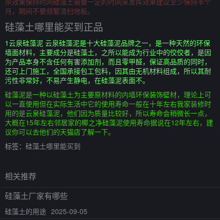
杀效果保持时间硅藻土需要一定的时间来发挥效果建议至少保持半个
月，期间不要频繁清扫地板。
硅藻土哪里能买到正品
1云泉硅藻泥 云泉硅藻泥是十大硅藻泥品牌之一，是一种天然的环保
墙面材料，主要成分是硅藻土，之所以能成为行业中的佼佼者，是因
为产品本身不含任何有害添加剂，而且零甲醛，保证高品质的同时，
还可上门施工，全国承接包工包料，因其由无机材料组成，所以其耐
污性非常好，不易产生静电，在硅藻泥表面不。
硅藻泥是一种以硅藻土为主要原材料的内墙环保装饰壁材，理论上可
以一直使用但在实际生活中它的使用寿命一般在十年左右我家装修时
用的是云泉硅藻泥，他们因为质量比较好，所以寿命会稍微长一点，
大概在15年左右邻居家的椰之净硅藻泥使用寿命据说在12年左右，建
议你可以去他们的天猫店了解一下。
标签：
硅藻土哪里能买到
相关推荐
硅藻土厂家有哪些
硅藻土的用途
2025-09-05