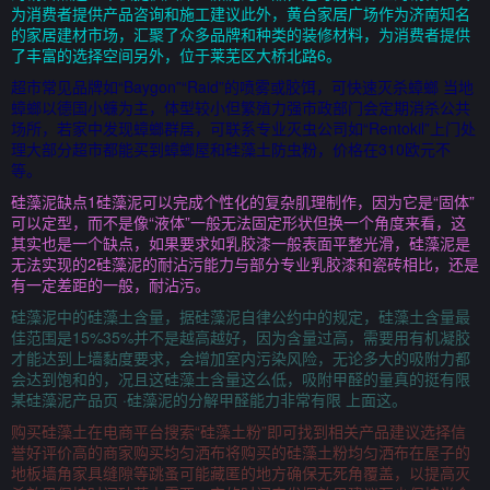
为消费者提供产品咨询和施工建议此外，黄台家居广场作为济南知名
的家居建材市场，汇聚了众多品牌和种类的装修材料，为消费者提供
了丰富的选择空间另外，位于莱芜区大桥北路6。
超市常见品牌如“Baygon”“Raid”的喷雾或胶饵，可快速灭杀蟑螂 当地
蟑螂以德国小蠊为主，体型较小但繁殖力强市政部门会定期消杀公共
场所，若家中发现蟑螂群居，可联系专业灭虫公司如“Rentokil”上门处
理大部分超市都能买到蟑螂屋和硅藻土防虫粉，价格在310欧元不
等。
硅藻泥缺点1硅藻泥可以完成个性化的复杂肌理制作，因为它是“固体”
可以定型，而不是像“液体”一般无法固定形状但换一个角度来看，这
其实也是一个缺点，如果要求如乳胶漆一般表面平整光滑，硅藻泥是
无法实现的2硅藻泥的耐沾污能力与部分专业乳胶漆和瓷砖相比，还是
有一定差距的一般，耐沾污。
硅藻泥中的硅藻土含量，据硅藻泥自律公约中的规定，硅藻土含量最
佳范围是15%35%并不是越高越好，因为含量过高，需要用有机凝胶
才能达到上墙黏度要求，会增加室内污染风险，无论多大的吸附力都
会达到饱和的，况且这硅藻土含量这么低，吸附甲醛的量真的挺有限
某硅藻泥产品页 ·硅藻泥的分解甲醛能力非常有限 上面这。
购买硅藻土在电商平台搜索“硅藻土粉”即可找到相关产品建议选择信
誉好评价高的商家购买均匀洒布将购买的硅藻土粉均匀洒布在屋子的
地板墙角家具缝隙等跳蚤可能藏匿的地方确保无死角覆盖，以提高灭